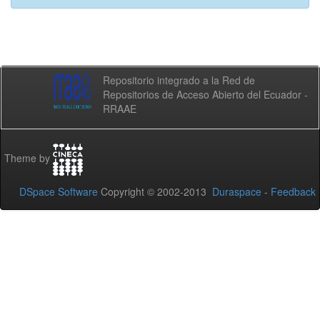
Repositorio integrado a la Red de
Repositorios de Acceso Abierto del Ecuador -
RRAAE
Theme by
DSpace Software
Copyright © 2002-2013
Duraspace
-
Feedback