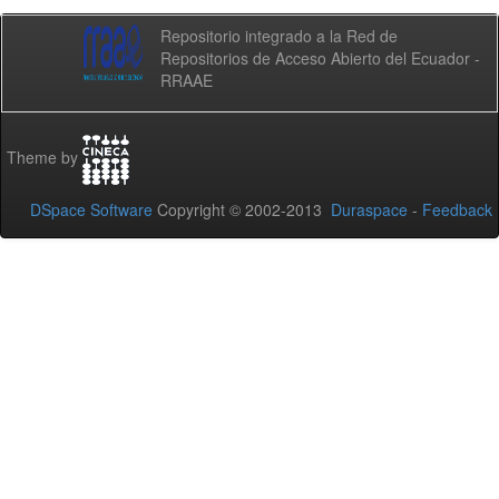
Repositorio integrado a la Red de
Repositorios de Acceso Abierto del Ecuador -
RRAAE
Theme by
DSpace Software
Copyright © 2002-2013
Duraspace
-
Feedback