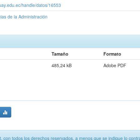
zuay.edu.ec/handle/datos/16553
ias de la Administración
Tamaño
Formato
485,24 kB
Adobe PDF
, con todos los derechos reservados, a menos que se indique lo contra