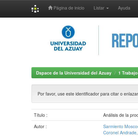
Página de inicio
Listar
Ayuda
Skip
navigation
Dspace de la Universidad del Azuay
1 Trabajo
Por favor, use este identificador para citar o enlaza
Título :
Análisis de la pr
Autor :
Sarmiento Moscos
Coronel Andrade,