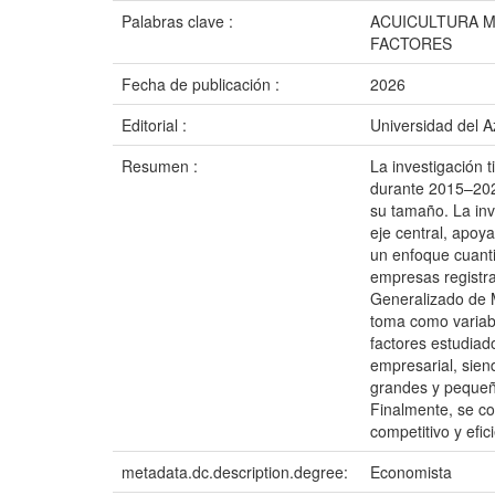
Palabras clave :
ACUICULTURA M
FACTORES
Fecha de publicación :
2026
Editorial :
Universidad del 
Resumen :
La investigación t
durante 2015–2024
su tamaño. La inv
eje central, apoy
un enfoque cuanti
empresas registr
Generalizado de 
toma como variabl
factores estudiad
empresarial, sien
grandes y pequeñ
Finalmente, se co
competitivo y efic
metadata.dc.description.degree:
Economista