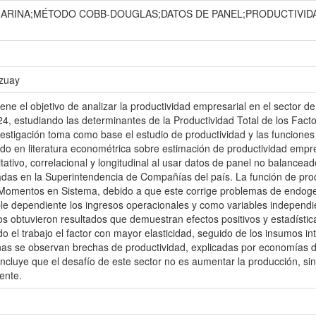
ARINA;MÉTODO COBB-DOUGLAS;DATOS DE PANEL;PRODUCTIVIDA
Azuay
iene el objetivo de analizar la productividad empresarial en el sector 
, estudiando las determinantes de la Productividad Total de los Fact
estigación toma como base el estudio de productividad y las funcion
ado en literatura econométrica sobre estimación de productividad empr
tativo, correlacional y longitudinal al usar datos de panel no balancea
adas en la Superintendencia de Compañías del país. La función de pr
Momentos en Sistema, debido a que este corrige problemas de endoge
e dependiente los ingresos operacionales y como variables independien
os obtuvieron resultados que demuestran efectos positivos y estadístic
do el trabajo el factor con mayor elasticidad, seguido de los insumos i
as se observan brechas de productividad, explicadas por economías de
ncluye que el desafío de este sector no es aumentar la producción, sin
iente.