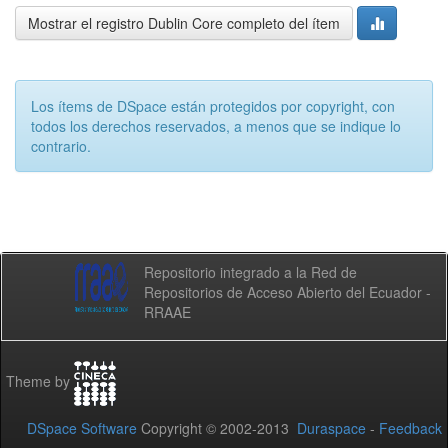
Mostrar el registro Dublin Core completo del ítem
Los ítems de DSpace están protegidos por copyright, con
todos los derechos reservados, a menos que se indique lo
contrario.
Repositorio integrado a la Red de
Repositorios de Acceso Abierto del Ecuador -
RRAAE
Theme by
DSpace Software
Copyright © 2002-2013
Duraspace
-
Feedback