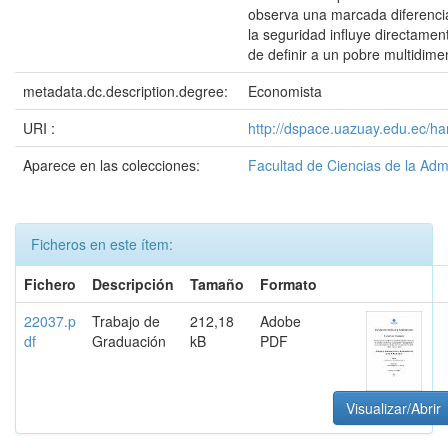
observa una marcada diferenci
la seguridad influye directame
de definir a un pobre multidim
metadata.dc.description.degree:
Economista
URI :
http://dspace.uazuay.edu.ec/h
Aparece en las colecciones:
Facultad de Ciencias de la Adm
Ficheros en este ítem:
Fichero
Descripción
Tamaño
Formato
22037.p
Trabajo de
212,18
Adobe
df
Graduación
kB
PDF
Visualizar/Abrir