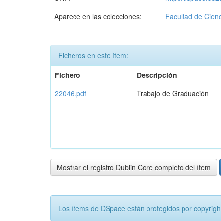
Aparece en las colecciones:
Facultad de Cienc
Ficheros en este ítem:
Fichero
Descripción
22046.pdf
Trabajo de Graduación
Mostrar el registro Dublin Core completo del ítem
Los ítems de DSpace están protegidos por copyright