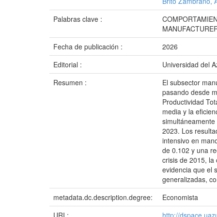
Brito Zambrano, 
Palabras clave :
COMPORTAMIEN
MANUFACTURER
Fecha de publicación :
2026
Editorial :
Universidad del 
Resumen :
El subsector man
pasando desde mec
Productividad Tot
media y la eficie
simultáneamente 
2023. Los resulta
intensivo en mano
de 0.102 y una re
crisis de 2015, 
evidencia que el 
generalizadas, co
metadata.dc.description.degree:
Economista
URI :
http://dspace.ua