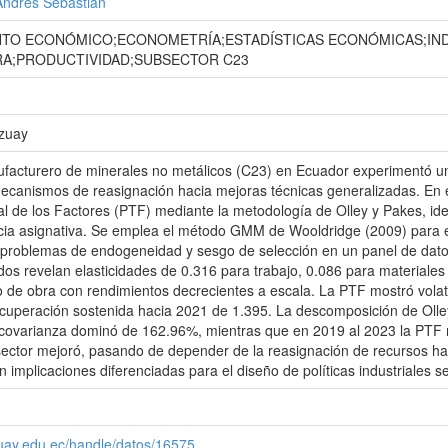
Andrés Sebastián
TO ECONÓMICO;ECONOMETRÍA;ESTADÍSTICAS ECONÓMICAS;IN
A;PRODUCTIVIDAD;SUBSECTOR C23
Azuay
ufacturero de minerales no metálicos (C23) en Ecuador experimentó u
anismos de reasignación hacia mejoras técnicas generalizadas. En es
al de los Factores (PTF) mediante la metodología de Olley y Pakes, iden
ncia asignativa. Se emplea el método GMM de Wooldridge (2009) para e
problemas de endogeneidad y sesgo de selección en un panel de dat
dos revelan elasticidades de 0.316 para trabajo, 0.086 para materiales 
 de obra con rendimientos decrecientes a escala. La PTF mostró volatil
cuperación sostenida hacia 2021 de 1.395. La descomposición de Olley-
la covarianza dominó de 162.96%, mientras que en 2019 al 2023 la PTF
sector mejoró, pasando de depender de la reasignación de recursos ha
n implicaciones diferenciadas para el diseño de políticas industriales 
zuay.edu.ec/handle/datos/16575