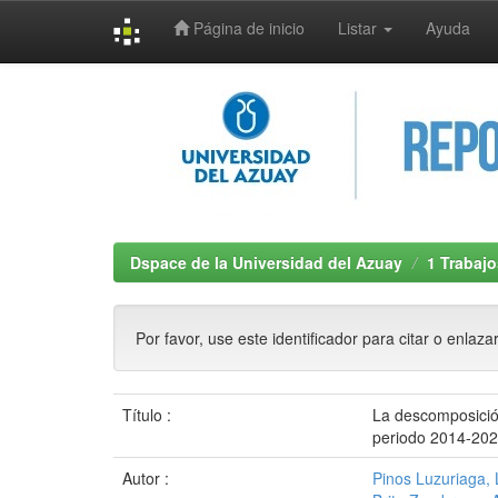
Página de inicio
Listar
Ayuda
Skip
navigation
Dspace de la Universidad del Azuay
1 Trabajo
Por favor, use este identificador para citar o enlaza
Título :
La descomposición
periodo 2014-20
Autor :
Pinos Luzuriaga, 