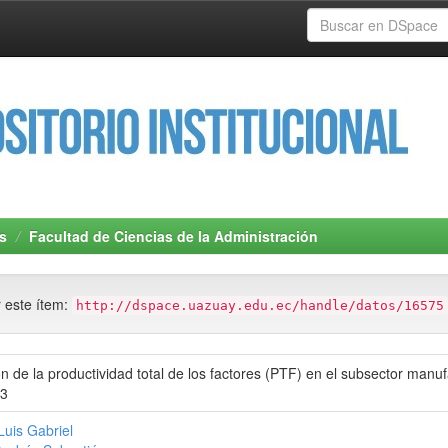
s
Facultad de Ciencias de la Administración
r este ítem:
http://dspace.uazuay.edu.ec/handle/datos/16575
 de la productividad total de los factores (PTF) en el subsector manu
23
Luis Gabriel