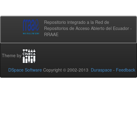
Repositorio integrado a la Red de
Repositorios de Acceso Abierto del Ecuador -
RRAAE
Theme by
DSpace Software
Copyright © 2002-2013
Duraspace
-
Feedback