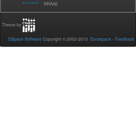
RRAAE
Theme by
DSpace Software
Copyright © 2002-2013
Duraspace
-
Feedback