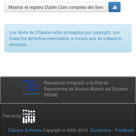
Mostrar el registro Dublin Core completo del ítem
Los ítems de DSpace están protegidos por copyright, con
todos los derechos reservados, a menos que se indique lo
contrario.
Repositorio integrado a la Red de
Repositorios de Acceso Abierto del Ecuador -
RRAAE
Theme by
DSpace Software
Copyright © 2002-2013
Duraspace
-
Feedback