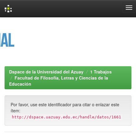
Skip
navigation
Dspace de la Universidad del Azuay
1 Trabajos
Facultad de Filosofía, Letras y Ciencias de la
Educación
Por favor, use este identificador para citar o enlazar este
ítem:
http://dspace.uazuay.edu.ec/handle/datos/1661