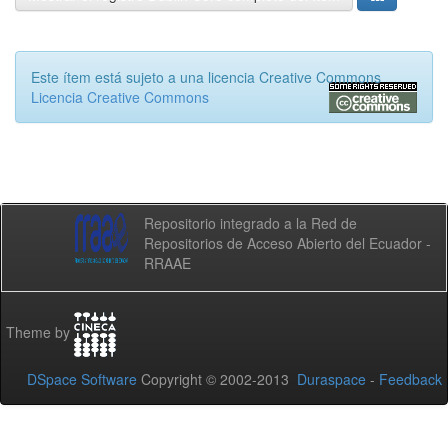
Este ítem está sujeto a una licencia Creative Commons
Licencia Creative Commons
Repositorio integrado a la Red de
Repositorios de Acceso Abierto del Ecuador -
RRAAE
Theme by
DSpace Software
Copyright © 2002-2013
Duraspace
-
Feedback