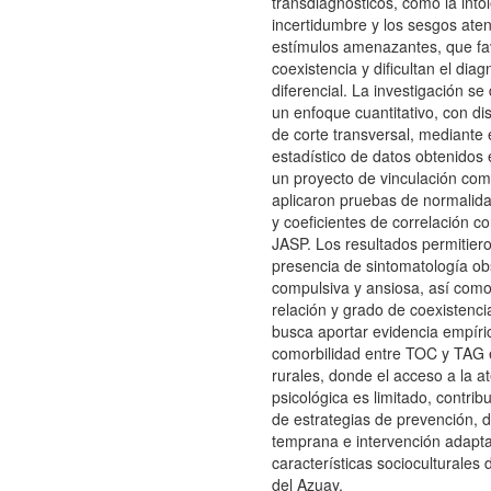
transdiagnósticos, como la intol
incertidumbre y los sesgos ate
estímulos amenazantes, que f
coexistencia y dificultan el diag
diferencial. La investigación se
un enfoque cuantitativo, con di
de corte transversal, mediante e
estadístico de datos obtenidos
un proyecto de vinculación com
aplicaron pruebas de normalid
y coeficientes de correlación co
JASP. Los resultados permitieron
presencia de sintomatología ob
compulsiva y ansiosa, así como
relación y grado de coexistenci
busca aportar evidencia empíri
comorbilidad entre TOC y TAG 
rurales, donde el acceso a la a
psicológica es limitado, contri
de estrategias de prevención, 
temprana e intervención adapta
características socioculturales 
del Azuay.