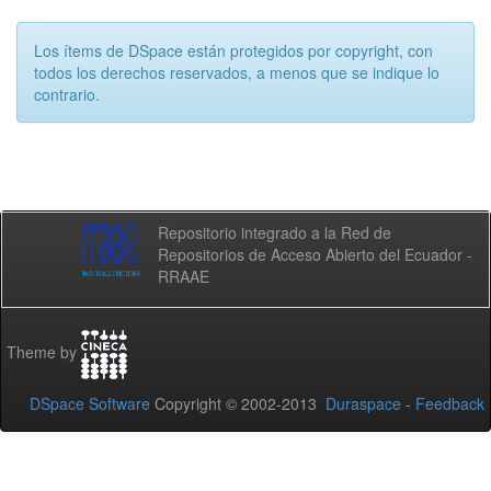
Los ítems de DSpace están protegidos por copyright, con
todos los derechos reservados, a menos que se indique lo
contrario.
Repositorio integrado a la Red de
Repositorios de Acceso Abierto del Ecuador -
RRAAE
Theme by
DSpace Software
Copyright © 2002-2013
Duraspace
-
Feedback