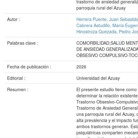
trastorno de ansiedad generali
parroquia rural del Azuay
Autor :
Herrera Puente, Juan Sebastiá
Cabrera Astudillo, María Eugen
Hinostroza Quezada, Pedro Jo
Palabras clave :
COMORBILIDAD;SALUD MEN
DE ANSIEDAD GENERALIZAD
OBSESIVO COMPULSIVO-TOC
Fecha de publicación :
2026
Editorial :
Universidad del Azuay
Resumen :
El presente estudio tiene como
determinar la relación existente
Trastorno Obsesivo-Compulsivo
Trastorno de Ansiedad General
una parroquia rural del Azuay, 
alta prevalencia y el impacto f
ambos trastornos generan. Est
psiquiátricas comparten meca