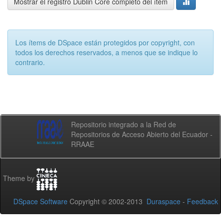
Mostrar el registro Dublin Core completo del ítem
Los ítems de DSpace están protegidos por copyright, con
todos los derechos reservados, a menos que se indique lo
contrario.
Repositorio integrado a la Red de
Repositorios de Acceso Abierto del Ecuador -
RRAAE
Theme by
DSpace Software
Copyright © 2002-2013
Duraspace
-
Feedback