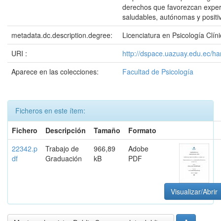
derechos que favorezcan exper
saludables, autónomas y positi
metadata.dc.description.degree:
Licenciatura en Psicología Clín
URI :
http://dspace.uazuay.edu.ec/h
Aparece en las colecciones:
Facultad de Psicología
Ficheros en este ítem:
Fichero
Descripción
Tamaño
Formato
22342.p
Trabajo de
966,89
Adobe
df
Graduación
kB
PDF
Visualizar/Abrir