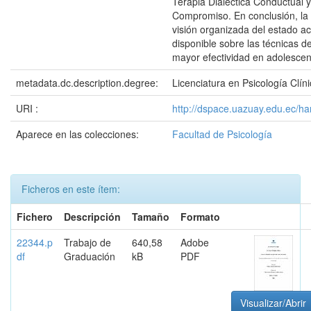
Terapia Dialéctica Conductual 
Compromiso. En conclusión, la 
visión organizada del estado act
disponible sobre las técnicas 
mayor efectividad en adolescen
metadata.dc.description.degree:
Licenciatura en Psicología Clín
URI :
http://dspace.uazuay.edu.ec/h
Aparece en las colecciones:
Facultad de Psicología
Ficheros en este ítem:
Fichero
Descripción
Tamaño
Formato
22344.p
Trabajo de
640,58
Adobe
df
Graduación
kB
PDF
Visualizar/Abrir