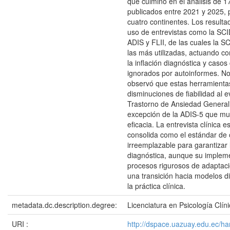
que culminó en el análisis de 17
publicados entre 2021 y 2025, 
cuatro continentes. Los result
uso de entrevistas como la SCI
ADIS y FLII, de las cuales la S
las más utilizadas, actuando co
la inflación diagnóstica y casos 
ignorados por autoinformes. No
observó que estas herramienta
disminuciones de fiabilidad al e
Trastorno de Ansiedad General
excepción de la ADIS-5 que m
eficacia. La entrevista clínica 
consolida como el estándar de 
irreemplazable para garantizar 
diagnóstica, aunque su implem
procesos rigurosos de adaptació
una transición hacia modelos d
la práctica clínica.
metadata.dc.description.degree:
Licenciatura en Psicología Clín
URI :
http://dspace.uazuay.edu.ec/h