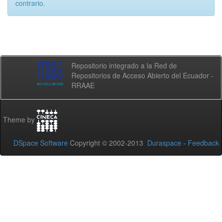
contrario.
Repositorio integrado a la Red de
Repositorios de Acceso Abierto del Ecuador -
RRAAE
Theme by
DSpace Software
Copyright © 2002-2013
Duraspace
-
Feedback