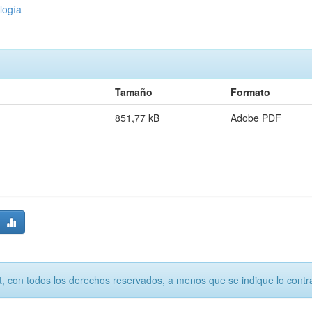
logía
Tamaño
Formato
851,77 kB
Adobe PDF
, con todos los derechos reservados, a menos que se indique lo contra