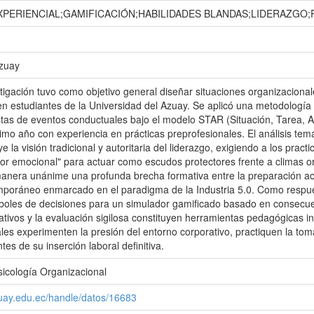
XPERIENCIAL;GAMIFICACIÓN;HABILIDADES BLANDAS;LIDERAZGO
Azuay
tigación tuvo como objetivo general diseñar situaciones organizacional
en estudiantes de la Universidad del Azuay. Se aplicó una metodología c
istas de eventos conductuales bajo el modelo STAR (Situación, Tarea, 
imo año con experiencia en prácticas preprofesionales. El análisis temát
e la visión tradicional y autoritaria del liderazgo, exigiendo a los prac
bor emocional" para actuar como escudos protectores frente a climas o
anera unánime una profunda brecha formativa entre la preparación ac
mporáneo enmarcado en el paradigma de la Industria 5.0. Como respues
boles de decisiones para un simulador gamificado basado en consecue
tivos y la evaluación sigilosa constituyen herramientas pedagógicas i
ales experimenten la presión del entorno corporativo, practiquen la tom
es de su inserción laboral definitiva.
sicología Organizacional
zuay.edu.ec/handle/datos/16683