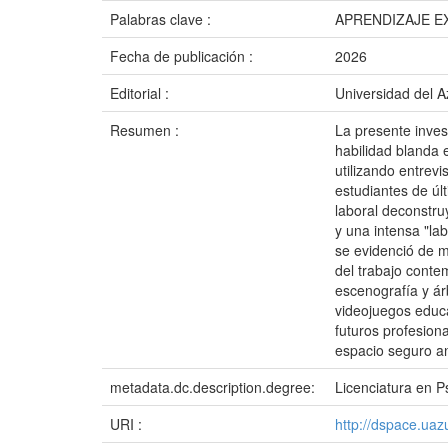
Palabras clave :
APRENDIZAJE E
Fecha de publicación :
2026
Editorial :
Universidad del 
Resumen :
La presente inves
habilidad blanda 
utilizando entrev
estudiantes de últ
laboral deconstruy
y una intensa "la
se evidenció de m
del trabajo conte
escenografía y ár
videojuegos educa
futuros profesion
espacio seguro ant
metadata.dc.description.degree:
Licenciatura en P
URI :
http://dspace.ua