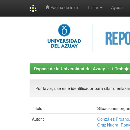
Página de inicio
Listar
Ayuda
Skip
navigation
Dspace de la Universidad del Azuay
1 Trabajo
Por favor, use este identificador para citar o enlaza
Título :
Situaciones organ
Autor :
González Proaño,
Ortiz Nugra, Ron