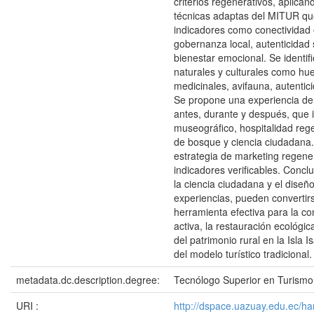
criterios regenerativos, aplican
técnicas adaptas del MITUR qu
indicadores como conectividad 
gobernanza local, autenticidad 
bienestar emocional. Se identif
naturales y culturales como hue
medicinales, avifauna, autentic
Se propone una experiencia d
antes, durante y después, que 
museográfico, hospitalidad reg
de bosque y ciencia ciudadana.
estrategia de marketing regene
indicadores verificables. Conc
la ciencia ciudadana y el diseñ
experiencias, pueden convertir
herramienta efectiva para la c
activa, la restauración ecológic
del patrimonio rural en la Isla I
del modelo turístico tradicional.
metadata.dc.description.degree:
Tecnólogo Superior en Turismo
URI :
http://dspace.uazuay.edu.ec/h