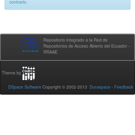
contrario.
Repositorio integrado a la Red de
Repositorios de Acceso Abierto del Ecuador -
RRAAE
Theme by
DSpace Software
Copyright © 2002-2013
Duraspace
-
Feedback