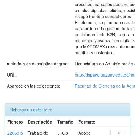
procesos manuales pues no cu
canales digitales sólidos, y exis
rezago frente a competidores m
Finalmente, se plantean estrat
para ordenar la gestión, fortale
posicionamiento B2B, mejorar e
comercial y avanzar en digitali
que MACOMEX crezca de mane
medible y sostenible.
metadata.dc.description.degree:
Licenciatura en Administració
URI :
http://dspace.uazuay.edu.ec/h
Aparece en las colecciones:
Facultad de Ciencias de la Adm
Ficheros en este ítem:
Fichero
Descripción
Tamaño
Formato
22059.p
Trabajo de
546,6
Adobe