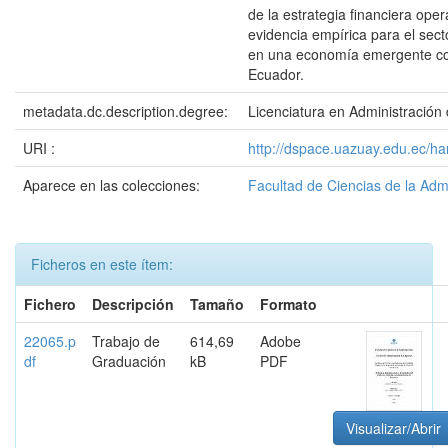
de la estrategia financiera oper
evidencia empírica para el sec
en una economía emergente c
Ecuador.
metadata.dc.description.degree:
Licenciatura en Administració
URI :
http://dspace.uazuay.edu.ec/h
Aparece en las colecciones:
Facultad de Ciencias de la Adm
Ficheros en este ítem:
Fichero
Descripción
Tamaño
Formato
22065.p
Trabajo de
614,69
Adobe
df
Graduación
kB
PDF
Visualizar/Abrir