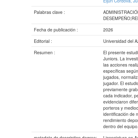
Eljuri Córdova, J
Palabras clave :
ADMINISTRACIÓ
DESEMPEÑO;REN
Fecha de publicación :
2026
Editorial :
Universidad del 
Resumen :
El presente estud
Juniors. La invest
las acciones real
específicas según
jugados, normaliz
jugador. El estud
previamente graba
cada indicador, p
evidenciaron dife
porteros y medioc
identificación de
rendimiento depor
dentro del equipo
metadata.dc.description.degree:
Licenciatura en 