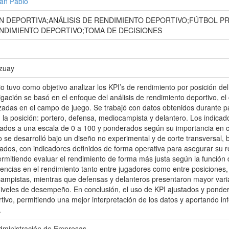
uan Pablo
N DEPORTIVA;ANÁLISIS DE RENDIMIENTO DEPORTIVO;FÚTBOL P
DIMIENTO DEPORTIVO;TOMA DE DECISIONES
Azuay
io tuvo como objetivo analizar los KPI’s de rendimiento por posición de
igación se basó en el enfoque del análisis de rendimiento deportivo, el
izadas en el campo de juego. Se trabajó con datos obtenidos durante p
 la posición: portero, defensa, mediocampista y delantero. Los indicad
ados a una escala de 0 a 100 y ponderados según su importancia en cada
io se desarrolló bajo un diseño no experimental y de corte transversal,
dos, con indicadores definidos de forma operativa para asegurar su r
ermitiendo evaluar el rendimiento de forma más justa según la función
rencias en el rendimiento tanto entre jugadores como entre posicione
ampistas, mientras que defensas y delanteros presentaron mayor variabi
 niveles de desempeño. En conclusión, el uso de KPI ajustados y ponder
tivo, permitiendo una mejor interpretación de los datos y aportando in
.
Administración de Empresas