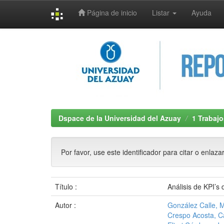
Página de inicio
Listar
Ayuda
Skip
navigation
Dspace de la Universidad del Azuay
1 Trabajo
Por favor, use este identificador para citar o enlaza
Título :
Análisis de KPI’s
Autor :
González Calle, 
Crespo Acosta, C