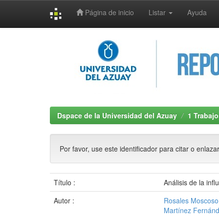
Página de inicio
Listar
Ayuda
Skip
navigation
Dspace de la Universidad del Azuay
1 Trabajo
Por favor, use este identificador para citar o enlaza
Título :
Análisis de la in
Autor :
Rosales Moscoso,
Martínez Fernánd