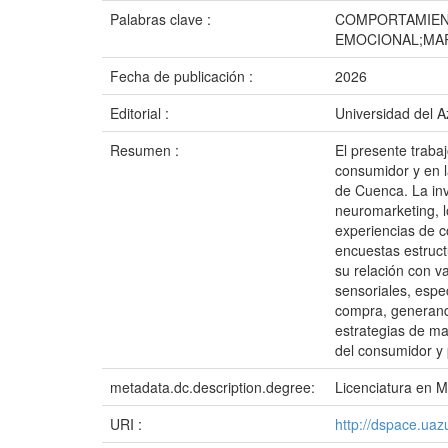
Palabras clave :
COMPORTAMIEN
EMOCIONAL;MAR
Fecha de publicación :
2026
Editorial :
Universidad del 
Resumen :
El presente trabaj
consumidor y en l
de Cuenca. La inv
neuromarketing, lo
experiencias de c
encuestas estruct
su relación con v
sensoriales, espec
compra, generando
estrategias de ma
del consumidor y 
metadata.dc.description.degree:
Licenciatura en M
URI :
http://dspace.ua