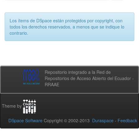
Los ítems de DSpace están protegidos por copyright, con
todos los derechos reservados, a menos que se indique lo
contrario.
Repositorio integrado a la Red de
Repositorios de Acceso Abierto del Ecuador -
RRAAE
Theme by
DSpace Software
Copyright © 2002-2013
Duraspace
-
Feedback