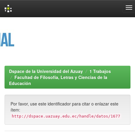
Skip
navigation
Dspace de la Universidad del Azuay
1 Trabajos
Facultad de Filosofía, Letras y Ciencias de la
Educación
Por favor, use este identificador para citar o enlazar este
ítem:
http://dspace.uazuay.edu.ec/handle/datos/1677