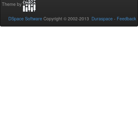
Theme by
DSpace Software
Copyright © 2002-2013
Duraspace
-
Feedback