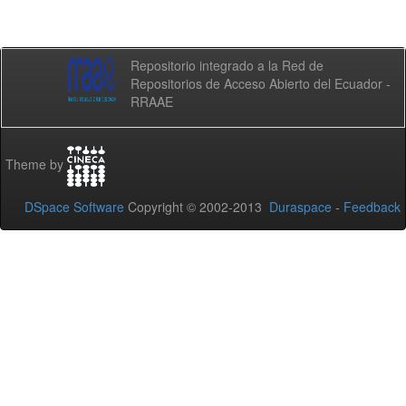
Repositorio integrado a la Red de
Repositorios de Acceso Abierto del Ecuador -
RRAAE
Theme by
DSpace Software
Copyright © 2002-2013
Duraspace
-
Feedback