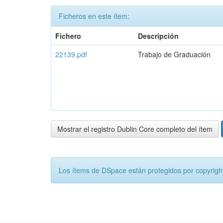
Ficheros en este ítem:
Fichero
Descripción
22139.pdf
Trabajo de Graduación
Mostrar el registro Dublin Core completo del ítem
Los ítems de DSpace están protegidos por copyright