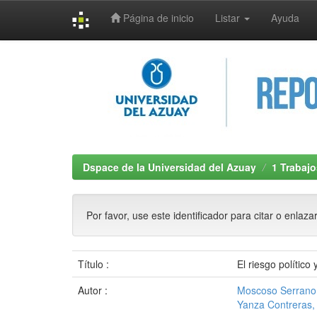
Página de inicio
Listar
Ayuda
Skip
navigation
Dspace de la Universidad del Azuay
1 Trabajo
Por favor, use este identificador para citar o enlaza
Título :
El riesgo político
Autor :
Moscoso Serrano
Yanza Contreras, 