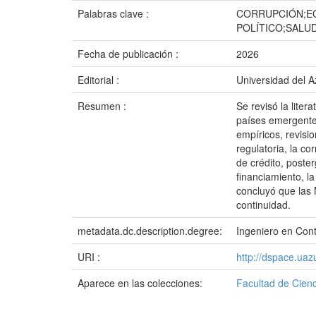
Palabras clave :
CORRUPCIÓN;EC
POLÍTICO;SALU
Fecha de publicación :
2026
Editorial :
Universidad del 
Resumen :
Se revisó la liter
países emergentes
empíricos, revisio
regulatoria, la co
de crédito, poste
financiamiento, l
concluyó que las 
continuidad.
metadata.dc.description.degree:
Ingeniero en Cont
URI :
http://dspace.ua
Aparece en las colecciones:
Facultad de Cienc