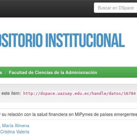
s
Facultad de Ciencias de la Administración
r este ítem:
http://dspace.uazuay.edu.ec/handle/datos/16784
 y su relación con la salud financiera en MiPymes de países emergentes: r
, María Ximena
Cristina Valeria