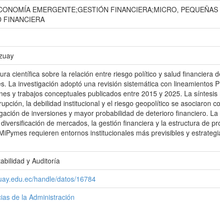
ONOMÍA EMERGENTE;GESTIÓN FINANCIERA;MICRO, PEQUEÑAS 
D FINANCIERA
Azuay
atura científica sobre la relación entre riesgo político y salud financi
. La investigación adoptó una revisión sistemática con lineamientos 
nes y trabajos conceptuales publicados entre 2015 y 2025. La síntesis m
rrupción, la debilidad institucional y el riesgo geopolítico se asociaron 
rgación de inversiones y mayor probabilidad de deterioro financiero. La
a diversificación de mercados, la gestión financiera y la estructura de 
MiPymes requieren entornos institucionales más previsibles y estrategi
abilidad y Auditoría
zuay.edu.ec/handle/datos/16784
ias de la Administración