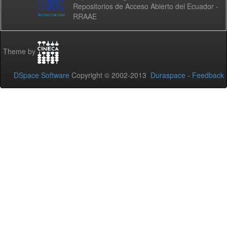
Repositorios de Acceso Abierto del Ecuador -
RRAAE
Theme by
DSpace Software
Copyright © 2002-2013
Duraspace
-
Feedback