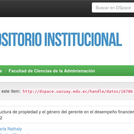
s
Facultad de Ciencias de la Administración
r este ítem:
http://dspace.uazuay.edu.ec/handle/datos/16786
tructura de propiedad y el género del gerente en el desempeño financi
22
rla Nathaly