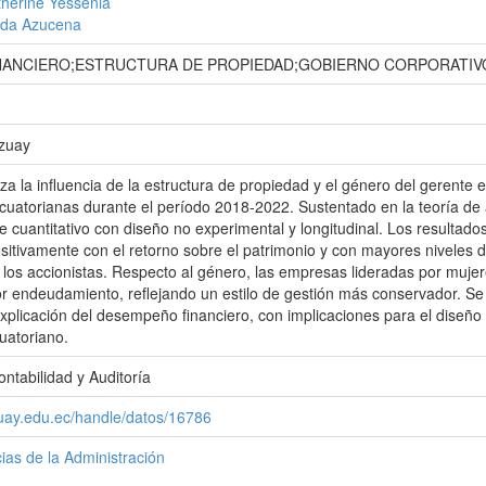
therine Yessenia
enda Azucena
NANCIERO;ESTRUCTURA DE PROPIEDAD;GOBIERNO CORPORATI
Azuay
liza la influencia de la estructura de propiedad y el género del gerent
uatorianas durante el período 2018-2022. Sustentado en la teoría de a
 cuantitativo con diseño no experimental y longitudinal. Los resultad
itivamente con el retorno sobre el patrimonio y con mayores niveles de
y los accionistas. Respecto al género, las empresas lideradas por muj
r endeudamiento, reflejando un estilo de gestión más conservador. Se
explicación del desempeño financiero, con implicaciones para el diseño 
uatoriano.
ontabilidad y Auditoría
zuay.edu.ec/handle/datos/16786
ias de la Administración