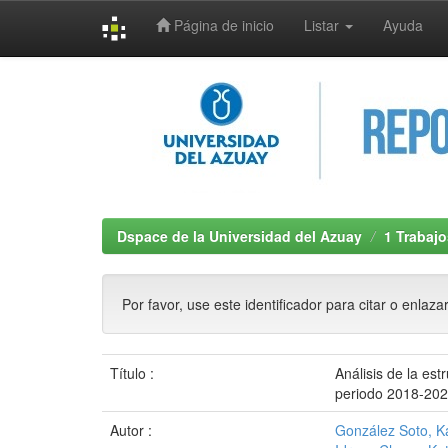
Página de inicio
Listar
Ayuda
Skip
navigation
Dspace de la Universidad del Azuay
1 Trabajo
Por favor, use este identificador para citar o enlaza
Título :
Análisis de la es
periodo 2018-20
Autor :
González Soto, Ka