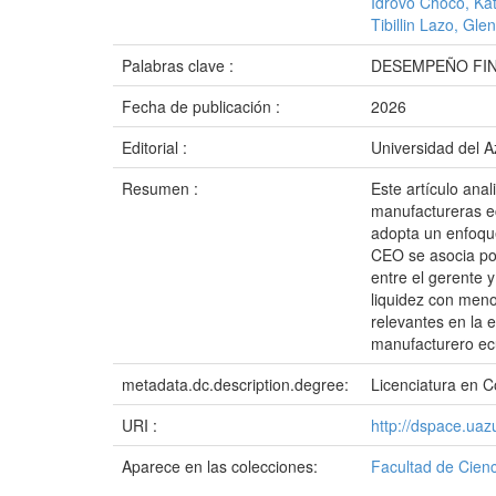
Idrovo Choco, Ka
Tibillin Lazo, Gl
Palabras clave :
DESEMPEÑO FI
Fecha de publicación :
2026
Editorial :
Universidad del 
Resumen :
Este artículo ana
manufactureras ec
adopta un enfoque
CEO se asocia pos
entre el gerente 
liquidez con meno
relevantes en la 
manufacturero ec
metadata.dc.description.degree:
Licenciatura en C
URI :
http://dspace.ua
Aparece en las colecciones:
Facultad de Cienc