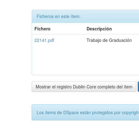
Ficheros en este ítem:
Fichero
Descripción
22141.pdf
Trabajo de Graduación
Mostrar el registro Dublin Core completo del ítem
Los ítems de DSpace están protegidos por copyright