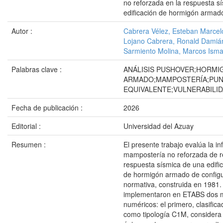
no reforzada en la respuesta s
edificación de hormigón armad
Autor :
Cabrera Vélez, Esteban Marcel
Lojano Cabrera, Ronald Damiá
Sarmiento Molina, Marcos Isma
Palabras clave :
ANÁLISIS PUSHOVER;HORMI
ARMADO;MAMPOSTERÍA;PUN
EQUIVALENTE;VULNERABILID
Fecha de publicación :
2026
Editorial :
Universidad del Azuay
Resumen :
El presente trabajo evalúa la in
mampostería no reforzada de re
respuesta sísmica de una edifi
de hormigón armado de configu
normativa, construida en 1981.
implementaron en ETABS dos 
numéricos: el primero, clasifi
como tipología C1M, considera