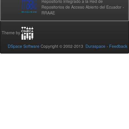
Repositorio integrado a la Red de
Repositorios de Acceso Abierto del Ecuador -
RRAAE
Theme by
DSpace Software
Copyright © 2002-2013
Duraspace
-
Feedback