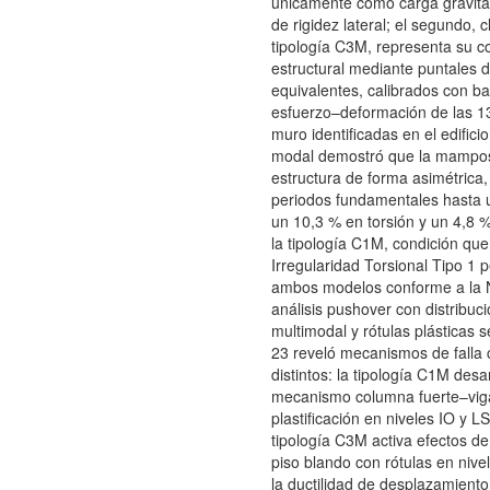
únicamente como carga gravitac
de rigidez lateral; el segundo, 
tipología C3M, representa su c
estructural mediante puntales 
equivalentes, calibrados con ba
esfuerzo–deformación de las 13
muro identificadas en el edificio.
modal demostró que la mamposte
estructura de forma asimétrica,
periodos fundamentales hasta 
un 10,3 % en torsión y un 4,8 
la tipología C1M, condición que 
Irregularidad Torsional Tipo 1 p
ambos modelos conforme a la 
análisis pushover con distribuc
multimodal y rótulas plásticas
23 reveló mecanismos de falla 
distintos: la tipología C1M desar
mecanismo columna fuerte–viga
plastificación en niveles IO y LS
tipología C3M activa efectos d
piso blando con rótulas en nive
la ductilidad de desplazamient