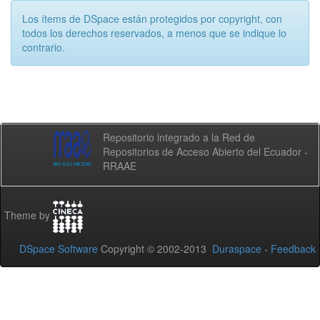
Los ítems de DSpace están protegidos por copyright, con
todos los derechos reservados, a menos que se indique lo
contrario.
Repositorio integrado a la Red de
Repositorios de Acceso Abierto del Ecuador -
RRAAE
Theme by
DSpace Software
Copyright © 2002-2013
Duraspace
-
Feedback