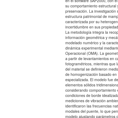
en el software SAP2000, con el 
su comportamiento estructural y
preservación. La investigación
estructura patrimonial de mamp
caracterizada por su heterogen
incertidumbre en sus propieda
La metodología integra la recop
información geométrica y mecán
modelado numérico y la caracte
dinámica experimental mediant
Operacional (OMA). La geometr
a partir de levantamientos en c
fotogramétricos, mientras que 
del material se definieron med
de homogenización basado en l
especializada. El modelo fue d
elementos sólidos tridimensiona
considerando comportamiento el
condiciones de borde idealizada
mediciones de vibración ambien
identificaron las frecuencias na
modales del puente, lo que permi
modelo ajustando parámetros 