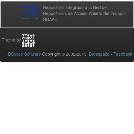
Repositorio integrado a la Red de
Repositorios de Acceso Abierto del Ecuador -
RRAAE
Theme by
DSpace Software
Copyright © 2002-2013
Duraspace
-
Feedback