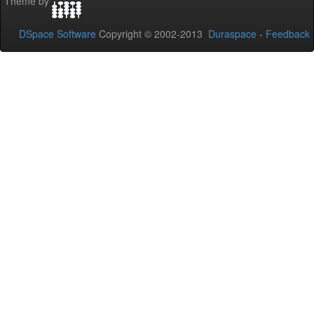
Theme by
DSpace Software
Copyright © 2002-2013
Duraspace
-
Feedback