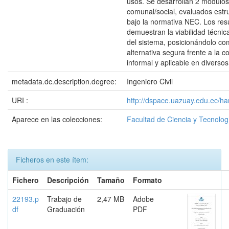
usos. Se desarrollan 2 módulos,
comunal/social, evaluados estr
bajo la normativa NEC. Los res
demuestran la viabilidad técni
del sistema, posicionándolo c
alternativa segura frente a la c
informal y aplicable en diversos
metadata.dc.description.degree:
Ingeniero Civil
URI :
http://dspace.uazuay.edu.ec/h
Aparece en las colecciones:
Facultad de Ciencia y Tecnolog
Ficheros en este ítem:
Fichero
Descripción
Tamaño
Formato
22193.p
Trabajo de
2,47 MB
Adobe
df
Graduación
PDF