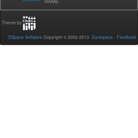
RRAAE
Theme by
DSpace Software
Copyright © 2002-2013
Duraspace
-
Feedback