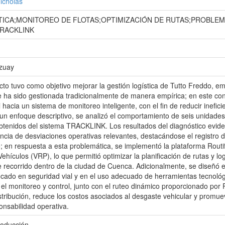
icholas
TICA;MONITOREO DE FLOTAS;OPTIMIZACIÓN DE RUTAS;PROBLEM
TRACKLINK
Azuay
cto tuvo como objetivo mejorar la gestión logística de Tutto Freddo, 
te ha sido gestionada tradicionalmente de manera empírica; en este cont
hacia un sistema de monitoreo inteligente, con el fin de reducir inefici
o un enfoque descriptivo, se analizó el comportamiento de seis unidades
obtenidos del sistema TRACKLINK. Los resultados del diagnóstico evide
ncia de desviaciones operativas relevantes, destacándose el registro 
; en respuesta a esta problemática, se implementó la plataforma Rout
ehículos (VRP), lo que permitió optimizar la planificación de rutas y 
e recorrido dentro de la ciudad de Cuenca. Adicionalmente, se diseñó e
cado en seguridad vial y en el uso adecuado de herramientas tecnológi
 monitoreo y control, junto con el ruteo dinámico proporcionado por Ro
distribución, reduce los costos asociados al desgaste vehicular y promue
onsabilidad operativa.
roducción