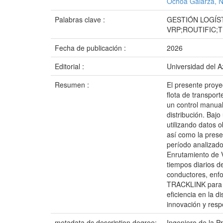
Ochoa Galarza, N
Palabras clave :
GESTIÓN LOGÍS
VRP;ROUTIFIC;
Fecha de publicación :
2026
Editorial :
Universidad del 
Resumen :
El presente proye
flota de transpor
un control manual 
distribución. Baj
utilizando datos 
así como la prese
período analizado
Enrutamiento de V
tiempos diarios d
conductores, enfo
TRACKLINK para el
eficiencia en la 
innovación y resp
metadata.dc.description.degree:
Ingeniero de la P