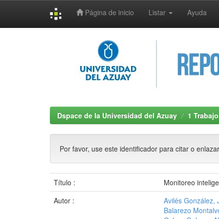
Página de inicio
Listar
Ayuda
Skip
navigation
Dspace de la Universidad del Azuay
1 Trabajo
Por favor, use este identificador para citar o enlaza
Título :
Monitoreo intelige
Autor :
Avilés González,
Balarezo Montalv