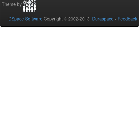
Theme by
DSpace Software
Copyright © 2002-2013
Duraspace
-
Feedback