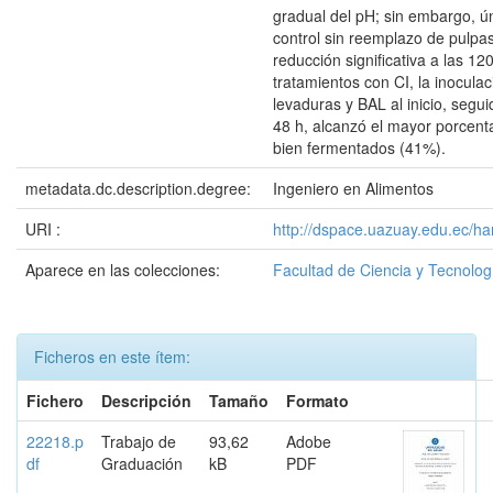
gradual del pH; sin embargo, ú
control sin reemplazo de pulpa
reducción significativa a las 120
tratamientos con CI, la inocula
levaduras y BAL al inicio, segu
48 h, alcanzó el mayor porcent
bien fermentados (41%).
metadata.dc.description.degree:
Ingeniero en Alimentos
URI :
http://dspace.uazuay.edu.ec/h
Aparece en las colecciones:
Facultad de Ciencia y Tecnolog
Ficheros en este ítem:
Fichero
Descripción
Tamaño
Formato
22218.p
Trabajo de
93,62
Adobe
df
Graduación
kB
PDF