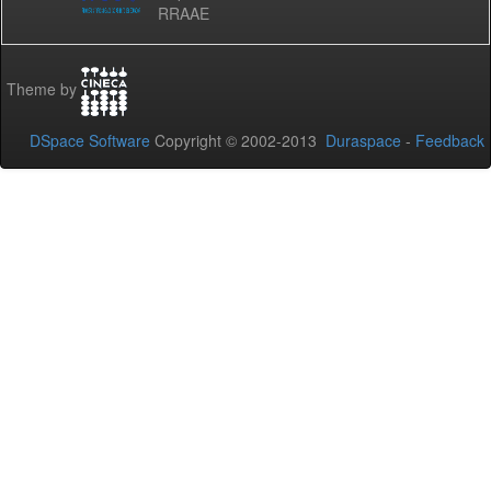
RRAAE
Theme by
DSpace Software
Copyright © 2002-2013
Duraspace
-
Feedback