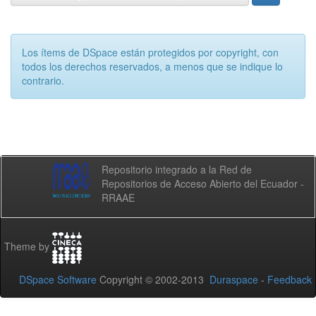
Los ítems de DSpace están protegidos por copyright, con
todos los derechos reservados, a menos que se indique lo
contrario.
Repositorio integrado a la Red de
Repositorios de Acceso Abierto del Ecuador -
RRAAE
Theme by
DSpace Software
Copyright © 2002-2013
Duraspace
-
Feedback