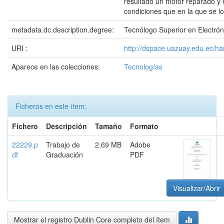
resultado un motor reparado y
condiciones que en la que se lo
metadata.dc.description.degree:
Tecnólogo Superior en Electrón
URI :
http://dspace.uazuay.edu.ec/h
Aparece en las colecciones:
Tecnologías
Ficheros en este ítem:
Fichero
Descripción
Tamaño
Formato
22229.p
Trabajo de
2,69 MB
Adobe
df
Graduación
PDF
Visualizar/Abrir
Mostrar el registro Dublin Core completo del ítem