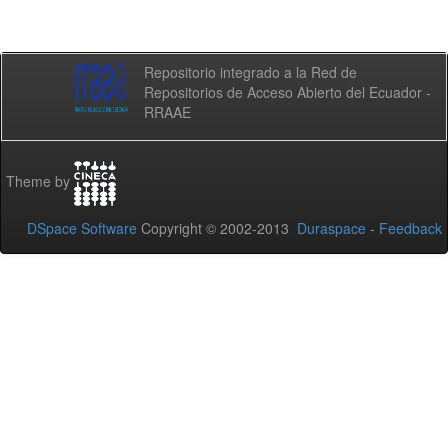
Repositorio integrado a la Red de
Repositorios de Acceso Abierto del Ecuador -
RRAAE
Theme by
DSpace Software
Copyright © 2002-2013
Duraspace
-
Feedback