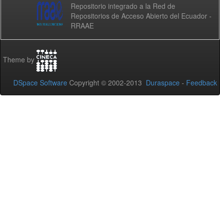
Repositorio integrado a la Red de
Repositorios de Acceso Abierto del Ecuador -
RRAAE
Theme by
DSpace Software
Copyright © 2002-2013
Duraspace
-
Feedback