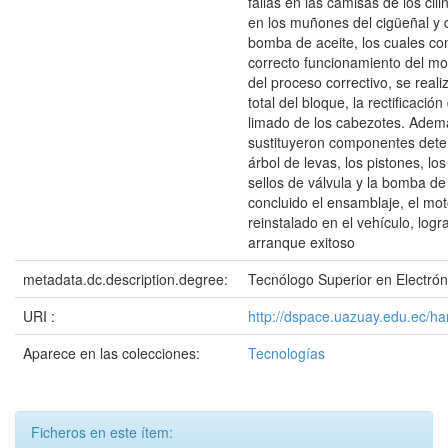
fallas en las camisas de los cil
en los muñones del cigüeñal y 
bomba de aceite, los cuales c
correcto funcionamiento del mo
del proceso correctivo, se real
total del bloque, la rectificación
limado de los cabezotes. Adem
sustituyeron componentes dete
árbol de levas, los pistones, los
sellos de válvula y la bomba de
concluido el ensamblaje, el mot
reinstalado en el vehículo, log
arranque exitoso
metadata.dc.description.degree:
Tecnólogo Superior en Electrón
URI :
http://dspace.uazuay.edu.ec/h
Aparece en las colecciones:
Tecnologías
Ficheros en este ítem: