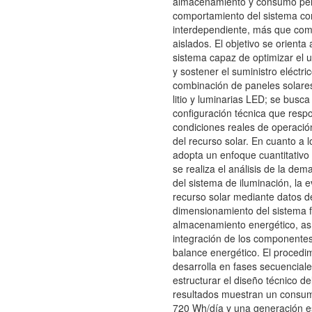
almacenamiento y consumo perm
comportamiento del sistema co
interdependiente, más que co
aislados. El objetivo se orienta
sistema capaz de optimizar el u
y sostener el suministro eléctri
combinación de paneles solares
litio y luminarias LED; se busc
configuración técnica que resp
condiciones reales de operación
del recurso solar. En cuanto a 
adopta un enfoque cuantitativo 
se realiza el análisis de la de
del sistema de iluminación, la e
recurso solar mediante datos de
dimensionamiento del sistema fo
almacenamiento energético, as
integración de los componentes 
balance energético. El procedi
desarrolla en fases secuencial
estructurar el diseño técnico de
resultados muestran un consum
720 Wh/día y una generación 