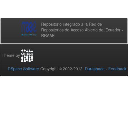
Repositorio integrado a la Red de
Repositorios de Acceso Abierto del Ecuador -
RRAAE
Theme by
DSpace Software
Copyright © 2002-2013
Duraspace
-
Feedback