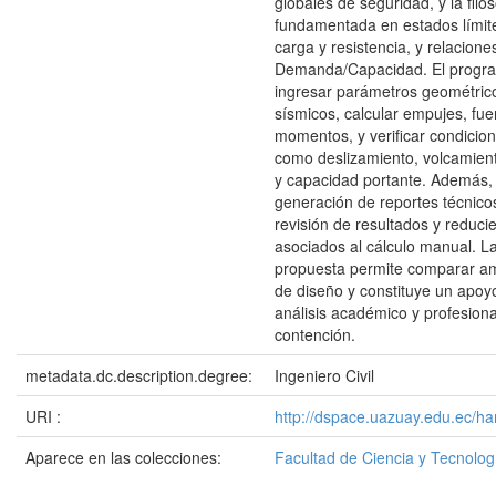
globales de seguridad, y la filo
fundamentada en estados límite
carga y resistencia, y relacione
Demanda/Capacidad. El progr
ingresar parámetros geométrico
sísmicos, calcular empujes, fue
momentos, y verificar condicion
como deslizamiento, volcamient
y capacidad portante. Además, 
generación de reportes técnicos,
revisión de resultados y reduci
asociados al cálculo manual. L
propuesta permite comparar a
de diseño y constituye un apoyo
análisis académico y profesion
contención.
metadata.dc.description.degree:
Ingeniero Civil
URI :
http://dspace.uazuay.edu.ec/h
Aparece en las colecciones:
Facultad de Ciencia y Tecnolog