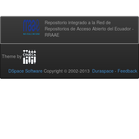
Repositorio integrado a la Red de
Repositorios de Acceso Abierto del Ecuador -
RRAAE
Theme by
DSpace Software
Copyright © 2002-2013
Duraspace
-
Feedback