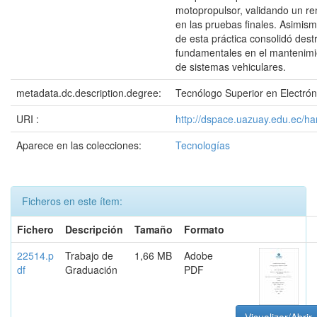
motopropulsor, validando un re
en las pruebas finales. Asimism
de esta práctica consolidó dest
fundamentales en el mantenimie
de sistemas vehiculares.
metadata.dc.description.degree:
Tecnólogo Superior en Electrón
URI :
http://dspace.uazuay.edu.ec/h
Aparece en las colecciones:
Tecnologías
Ficheros en este ítem:
Fichero
Descripción
Tamaño
Formato
22514.p
Trabajo de
1,66 MB
Adobe
df
Graduación
PDF