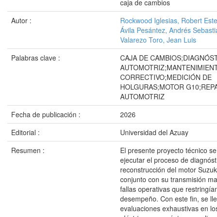
caja de cambios
Autor :
Rockwood Iglesias, Robert Est
Ávila Pesántez, Andrés Sebasti
Valarezo Toro, Jean Luis
Palabras clave :
CAJA DE CAMBIOS;DIAGNÓS
AUTOMOTRIZ;MANTENIMIEN
CORRECTIVO;MEDICIÓN DE
HOLGURAS;MOTOR G10;REP
AUTOMOTRIZ
Fecha de publicación :
2026
Editorial :
Universidad del Azuay
Resumen :
El presente proyecto técnico s
ejecutar el proceso de diagnóst
reconstrucción del motor Suzu
conjunto con su transmisión ma
fallas operativas que restringía
desempeño. Con este fin, se ll
evaluaciones exhaustivas en l