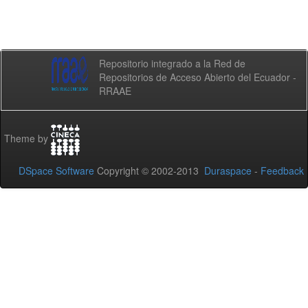
Repositorio integrado a la Red de
Repositorios de Acceso Abierto del Ecuador -
RRAAE
Theme by
DSpace Software
Copyright © 2002-2013
Duraspace
-
Feedback