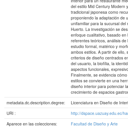
interior para un restaurante me
del estilo Mid Century Modern y
tradicional japonesa como recu
proponiendo la adaptación de u
unifamiliar para la sucursal del
Huerto. La investigación se des
enfoque cualitativo, basado en 
referentes teóricos, análisis d
estudio formal, matérico y morf
ambos estilos. A partir de ello,
criterios de diseño centrados e
del usuario, la biofília, la iden
aspectos funcionales, expresivo
Finalmente, se evidencia cómo 
estilos se convierte en una her
diseño interior para potenciar l
crecimiento de espacios gastr
metadata.dc.description.degree:
Licenciatura en Diseño de Inter
URI :
http://dspace.uazuay.edu.ec/h
Aparece en las colecciones:
Facultad de Diseño y Arte