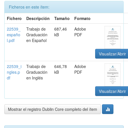
Ficheros en este ítem:
Fichero
Descripción
Tamaño
Formato
22539_
Trabajo de
687,46
Adobe
españo
Graduación
kB
PDF
l.pdf
en Español
Visualizar/Abrir
22539_i
Trabajo de
646,78
Adobe
ngles.p
Graduación
kB
PDF
df
en Inglés
Visualizar/Abrir
Mostrar el registro Dublin Core completo del ítem