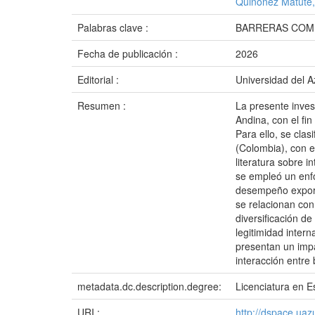
Quiñonez Matute,
Palabras clave :
BARRERAS COME
Fecha de publicación :
2026
Editorial :
Universidad del 
Resumen :
La presente inves
Andina, con el fin
Para ello, se cla
(Colombia), con e
literatura sobre 
se empleó un enfo
desempeño exporta
se relacionan con
diversificación de
legitimidad inter
presentan un impa
interacción entre
metadata.dc.description.degree:
Licenciatura en E
URI :
http://dspace.ua