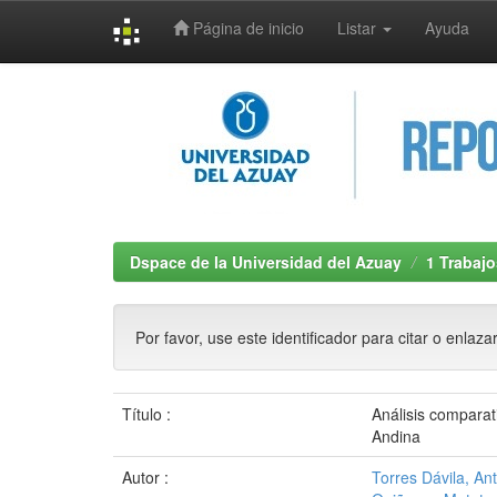
Página de inicio
Listar
Ayuda
Skip
navigation
Dspace de la Universidad del Azuay
1 Trabajo
Por favor, use este identificador para citar o enlaza
Título :
Análisis comparat
Andina
Autor :
Torres Dávila, An