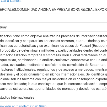
 Carla Daniela
RCIALES;COMUNIDAD ANDINA;EMPRESAS BORN GLOBAL;EXPOR
Azuay
tigación tiene como objetivo analizar los procesos de internacionaliz
 de identificar y comparar las principales barreras, oportunidades y est
sifican sus características y se examinan los casos de Paccari (Ecuador
l propósito de determinar similitudes y particularidades dentro del cont
internacionalización temprana y empresas Born Global redactados en el 
que mixto, combinando un análisis cualitativo comparativo con un anál
dor, evaluados mediante el coeficiente de correlación de Spearman. 
 factores institucionales, regulatorios y de acceso a mercados, mientra
 destinos y el posicionamiento en nichos internacionales. Se identifica q
nacional son los factores con mayor incidencia en el desempeño exporta
cto más limitado; lo que concluye en que la internacionalización tem
 barreras estructurales, oportunidades de mercado y decisiones estrat
studios Internacionales
zuay.edu.ec/handle/datos/16995