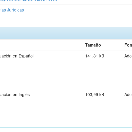
ias Jurídicas
Tamaño
For
uación en Español
141,81 kB
Ado
uación en Inglés
103,99 kB
Ado