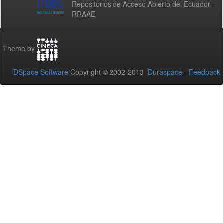
Repositorios de Acceso Abierto del Ecuador -
RRAAE
Theme by
DSpace Software
Copyright © 2002-2013
Duraspace
-
Feedback