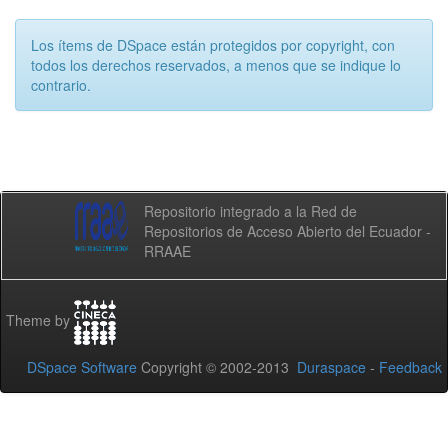
Los ítems de DSpace están protegidos por copyright, con
todos los derechos reservados, a menos que se indique lo
contrario.
Repositorio integrado a la Red de
Repositorios de Acceso Abierto del Ecuador -
RRAAE
Theme by
DSpace Software
Copyright © 2002-2013
Duraspace
-
Feedback