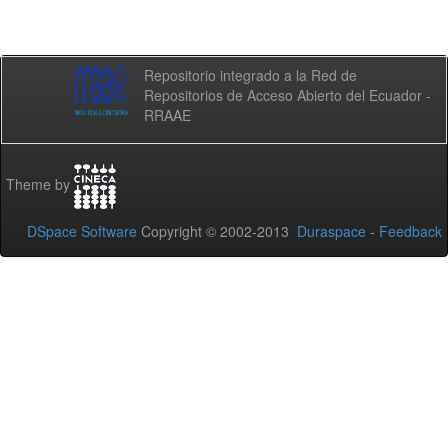
Repositorio integrado a la Red de
Repositorios de Acceso Abierto del Ecuador -
RRAAE
Theme by
DSpace Software
Copyright © 2002-2013
Duraspace
-
Feedback