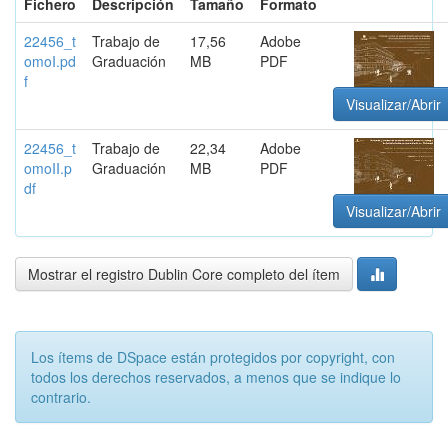
Fichero
Descripción
Tamaño
Formato
22456_t
Trabajo de
17,56
Adobe
omoI.pd
Graduación
MB
PDF
f
Visualizar/Abrir
22456_t
Trabajo de
22,34
Adobe
omoII.p
Graduación
MB
PDF
df
Visualizar/Abrir
Mostrar el registro Dublin Core completo del ítem
Los ítems de DSpace están protegidos por copyright, con
todos los derechos reservados, a menos que se indique lo
contrario.