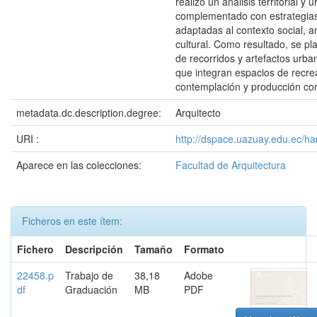
realizó un análisis territorial y 
complementado con estrategia
adaptadas al contexto social, a
cultural. Como resultado, se pl
de recorridos y artefactos urba
que integran espacios de recre
contemplación y producción com
metadata.dc.description.degree:
Arquitecto
URI :
http://dspace.uazuay.edu.ec/h
Aparece en las colecciones:
Facultad de Arquitectura
Ficheros en este ítem:
Fichero
Descripción
Tamaño
Formato
22458.p
Trabajo de
38,18
Adobe
df
Graduación
MB
PDF