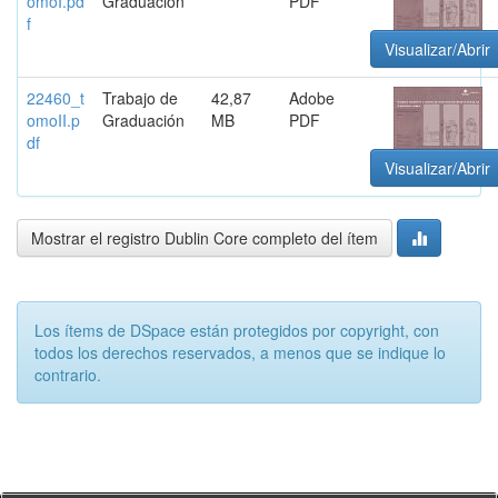
omoI.pd
Graduación
PDF
f
Visualizar/Abrir
22460_t
Trabajo de
42,87
Adobe
omoII.p
Graduación
MB
PDF
df
Visualizar/Abrir
Mostrar el registro Dublin Core completo del ítem
Los ítems de DSpace están protegidos por copyright, con
todos los derechos reservados, a menos que se indique lo
contrario.