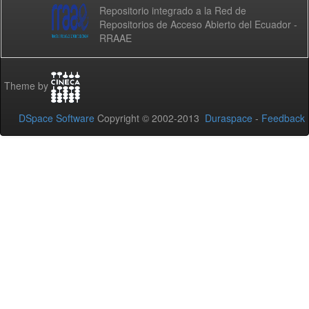
Repositorio integrado a la Red de
Repositorios de Acceso Abierto del Ecuador -
RRAAE
Theme by
DSpace Software
Copyright © 2002-2013
Duraspace
-
Feedback