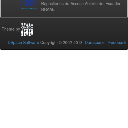
Repositorios de Acceso Abierto del Ecuador -
RRAAE
Theme by
DSpace Software
Copyright © 2002-2013
Duraspace
-
Feedback