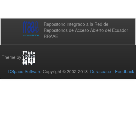
Repositorio integrado a la Red de
Repositorios de Acceso Abierto del Ecuador -
RRAAE
Theme by
DSpace Software
Copyright © 2002-2013
Duraspace
-
Feedback